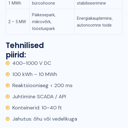
1 MWh
büroohoone
stabiliseerimine
Päikesepark,
Energiakauplemine,
2 – 5 MW
mikrovõrk,
autonoomne toide
tööstuspark
Tehnilised
piirid:
400–1000 V DC
100 kWh – 10 MWh
Reaktsiooniaeg < 200 ms
Juhtimine SCADA / API
Konteinerid: 10–40 ft
Jahutus: õhu või vedelikuga