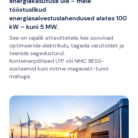
energiakasutuse üle – meie
tööstuslikud
energiasalvestuslahendused alates 100
kW – kuni 5 MW.
See on vajalik ettevõtetele, kes soovivad
optimeerida elektrikulu, tagada varutoidet ja
teenida sagedusturul.
Konteinerpõhised LFP või NMC BESS-
süsteemid kuni mitme megavatt-tunni
mahuga.