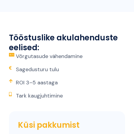
Tööstuslike akulahenduste
eelised:
Võrgutasude vähendamine
Sagedusturu tulu
ROI 3–5 aastaga
Tark kaugjuhtimine
Küsi pakkumist