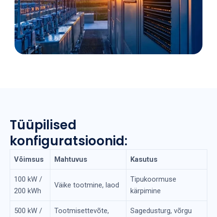
Tüüpilised
konfiguratsioonid:
Võimsus
Mahtuvus
Kasutus
100 kW /
Tipukoormuse
Väike tootmine, laod
200 kWh
kärpimine
500 kW /
Tootmisettevõte,
Sagedusturg, võrgu